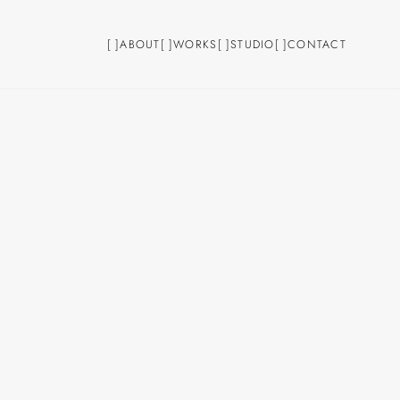
[
]
ABOUT
[
]
WORKS
[
]
STUDIO
[
]
CONTACT