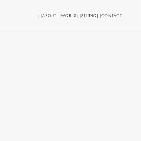
[
]
ABOUT
[
]
WORKS
[
]
STUDIO
[
]
CONTACT